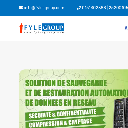
info@fyle-group.com
0151302388 | 2520010
A