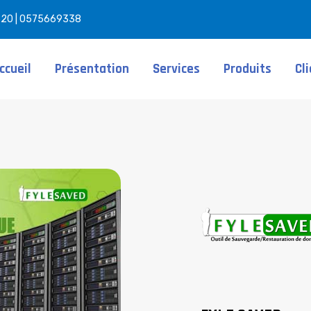
520 | 0575669338
ccueil
Présentation
Services
Produits
Cl