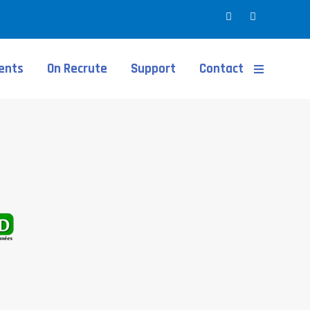
ients
On Recrute
Support
Contact